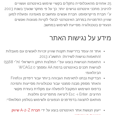
25 אחוזים מהאוכלוסייה נתקלים בקשיי שימוש באינטרנט ועשויים
להיטיב מתכני אינטרנט נגישים יותר, כך על פי מחקר שנערך בשנת 2003
ע”י חברת מייקרוסופט. חברת אנשים ומחשבים מאמינה ופועלת למען
שוויון הזדמנויות במרחב האינטרנטי לבעלי לקויות מגוונות ואנשים
הנעזרים בטכנולוגיה מסייעת לשימוש במחשב.
מידע על נגישות האתר
אתר זה עומד בדרישות תקנות שוויון זכויות לאנשים עם מוגבלות
(התאמות נגישות לשירות), התשע”ג 2013.
התאמות הנגישות בוצעו עפ”י המלצות התקן הישראלי (ת”י 5568)
לנגישות תכנים באינטרנט ברמת AA ומסמך WCAG2.0
הבינלאומי.
הבדיקות נבחנו לתאימות הגבוהה ביותר עבור דפדפן Firefox
והאתר מספק מבנה סמנטי עבור טכנולוגיות מסייעות ותמיכה
בדפוס השימוש המקובל להפעלה עם מקלדת בעזרת מקשי
החיצים, Enter ו- Esc ליציאה מתפריטים וחלונות.
מותאם לתצוגה בדפדפנים הנפוצים ולשימוש בטלפון הסלואלרי.
ייעוץ הנגשת אתר האינטרנט בוצע על ידי
חברת A-2-Z שיווק