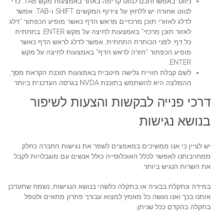
ניווט: באפשרותכם לנווט קדימה באתר באמצעות מקש TAB. כדי
לנווט אחורה יש ללחוץ על צירוף המקשים SHIFT ו-TAB. אפשר
לדלג לאזורי תוכן מרכזיים מראש הדף כאשר מופיע הכפתור “דלג
לאזור תוכן מרכזי” באמצעות לחיצה על מקש ENTER. בתחתית
כל דף, לפני הכותרת התחתית, אפשר לדלג לראש הדף כאשר
מופיע הכפתור “חזרה לראש הדף” באמצעות לחיצה על מקש
ENTER.
לשם קבלת חוויית גלישה מיטבית באמצעות תוכנת הקראת מסך,
ההמלצה היא להשתמש בתוכנת NVDA בגרסה העדכנית ביותר
דרכי פנייה לבקשות והצעות לשיפור
בנושא נגישות
יש לציין כי אנו ממשיכים במאמצים לשפר את נגישות החברה כחלק
ממחויבותנו לאפשר לכלל האוכלוסייה כולל אנשים עם מוגבלויות לקבל
את השרות הנגיש ביותר.
במידה ונתקלת בבעיה או בתקלה כלשהי בנושא הנגישות, נשמח שתעדכן
אותנו בכך ואנו נעשה כל מאמץ למצוא עבורך פתרון מתאים ולטפל
בתקלה בהקדם ככל שניתן.