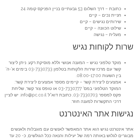
כתובת – דרך השלום 53 גבעתיים בניין הפניקס קומה 24
חניית נכים – קיים
שירותים נגישים – קיים
שילוט הכוונה – קיים
מעלית – נגישה
שרות לקוחות נגיש
מוקד טלפוני נגיש – המענה אנושי וללא מוסיקת רקע. ניתן ליצור
קשר עם מרכז שירות הלקוחות בטלפון 03-7330733 בימים א’-ה’
בין השעות 08:00-17:00.
אמצעים ליצירת קשר – קיימים מספר אמצעים ליצירת קשר:
המוקד הטלפוני במס’ 03-7330777 או טופס צור קשר, שליחת
פקס למספר 03-7330703, כתובת דוא”ל info@pc.co.il. יש לציין
דרכי התקשרות למענה חוזר.
נגישות אתר האינטרנט
אתר אינטרנט נגיש הוא אתר המאפשר לאנשים עם מוגבלות ולאנשים
מבוגרים לגלוש באותה רמה של יעילות והנאה ככל הגולשים, כ- 20 עד