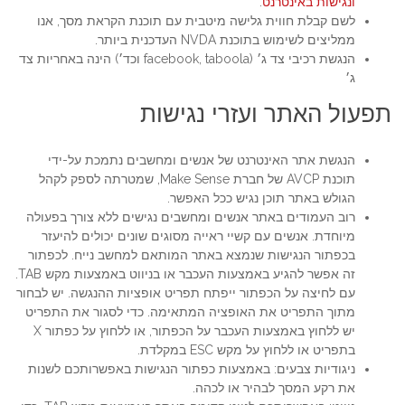
ונגישות באינטרנט
.
לשם קבלת חווית גלישה מיטבית עם תוכנת הקראת מסך, אנו
ממליצים לשימוש בתוכנת NVDA העדכנית ביותר.
הנגשת רכיבי צד ג׳ (facebook, taboola וכד׳) הינה באחריות צד
ג׳
תפעול האתר ועזרי נגישות
הנגשת אתר האינטרנט של אנשים ומחשבים נתמכת על-ידי
תוכנת AVCP של חברת Make Sense, שמטרתה לספק לקהל
הגולש באתר תוכן נגיש ככל האפשר.
רוב העמודים באתר אנשים ומחשבים נגישים ללא צורך בפעולה
מיוחדת. אנשים עם קשיי ראייה מסוגים שונים יכולים להיעזר
בכפתור הנגישות שנמצא באתר המותאם למחשב נייח. לכפתור
זה אפשר להגיע באמצעות העכבר או בניווט באמצעות מקש TAB.
עם לחיצה על הכפתור ייפתח תפריט אופציות ההנגשה. יש לבחור
מתוך התפריט את האופציה המתאימה. כדי לסגור את התפריט
יש ללחוץ באמצעות העכבר על הכפתור, או ללחוץ על כפתור X
בתפריט או ללחוץ על מקש ESC במקלדת.
ניגודיות צבעים: באמצעות כפתור הנגישות באפשרותכם לשנות
את רקע המסך לבהיר או לכהה.